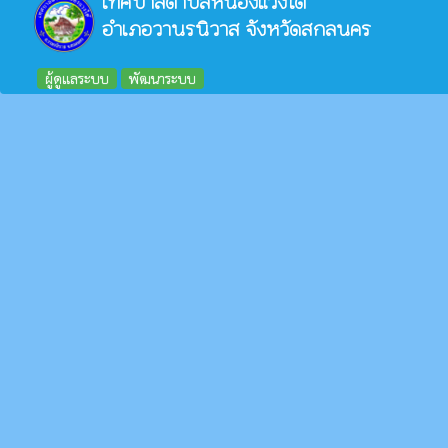
เทศบาลตำบลหนองแวงใต้
อำเภอวานรนิวาส จังหวัดสกลนคร
ผู้ดูแลระบบ
พัฒนาระบบ